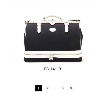
DG-14119
…
1
2
5