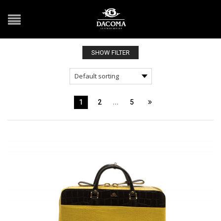
SHOW FILTER
…
1
2
5