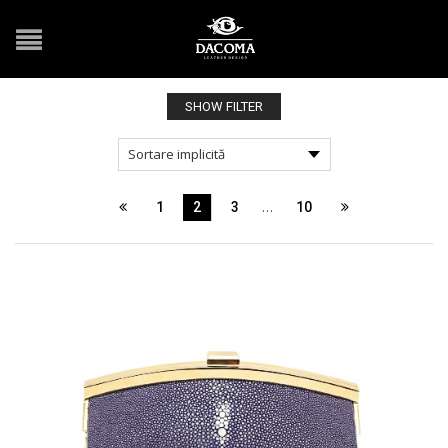
SHOW FILTER
…
1
2
3
10