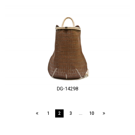
DG-14298
…
1
2
3
10