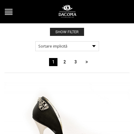
SHOW FILTER
1
2
3