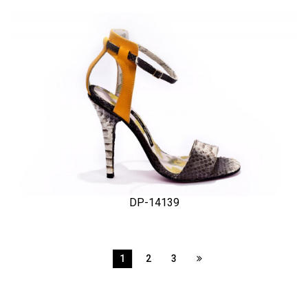
DP-14139
1
2
3