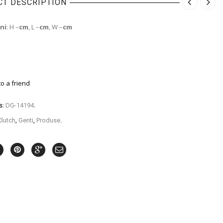
T DESCRIPTION
ni
: H –
cm
, L –
cm
, W –
cm
to a friend
s:
DG-14194
.
Clutch
,
Genti
,
Produse
.